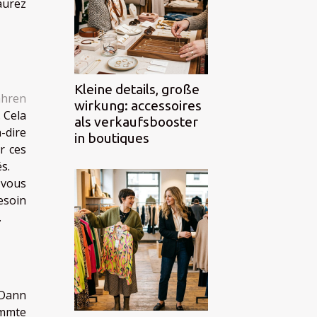
aurez
Kleine details, große
ahren
wirkung: accessoires
 Cela
als verkaufsbooster
-dire
in boutiques
r ces
s.
 vous
esoin
.
 Dann
immte