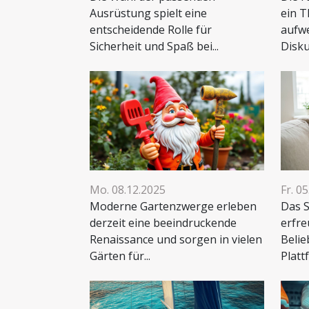
Ausrüstung spielt eine
ein T
entscheidende Rolle für
aufwe
Sicherheit und Spaß bei...
Disku
Mo. 08.12.2025
Fr. 0
Moderne Gartenzwerge erleben
Das S
derzeit eine beeindruckende
erfre
Renaissance und sorgen in vielen
Belie
Gärten für...
Platt