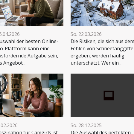
6.04.2026
So. 22.03.2026
uswahl der besten Online-
Die Risiken, die sich aus de
o-Plattform kann eine
Fehlen von Schneefanggitte
sfordernde Aufgabe sein,
ergeben, werden häufig
s Angebot...
unterschätzt. Wer ein...
6.02.2026
So. 28.12.2025
aszination für Camgirls ist
Die Auswahl des perfekten