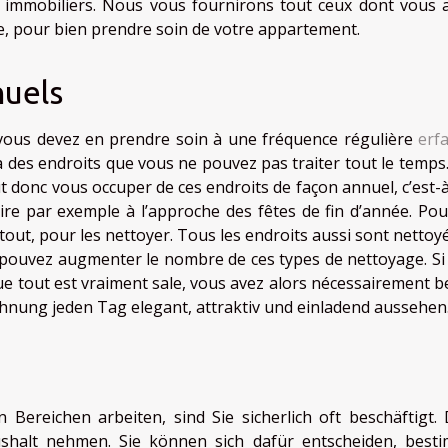
s immobiliers. Nous vous fournirons tout ceux dont vous 
, pour bien prendre soin de votre appartement.
nuels
vous devez en prendre soin à une fréquence régulière
erf
a des endroits que vous ne pouvez pas traiter tout le temps.
 donc vous occuper de ces endroits de façon annuel, c’est-à
aire par exemple à l’approche des fêtes de fin d’année. Pou
out, pour les nettoyer. Tous les endroits aussi sont nettoyé
 pouvez augmenter le nombre de ces types de nettoyage. Si
que tout est vraiment sale, vous avez alors nécessairement b
ohnung jeden Tag elegant, attraktiv und einladend aussehen
Bereichen arbeiten, sind Sie sicherlich oft beschäftigt.
shalt nehmen. Sie können sich dafür entscheiden, best