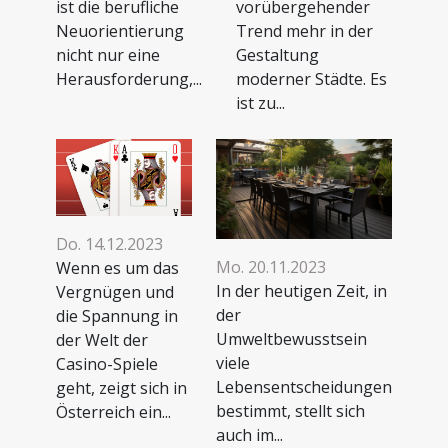
vorübergehender
ist die berufliche
Trend mehr in der
Neuorientierung
Gestaltung
nicht nur eine
moderner Städte. Es
Herausforderung,...
ist zu...
Do. 14.12.2023
Mo. 20.11.2023
Wenn es um das
In der heutigen Zeit, in
Vergnügen und
der
die Spannung in
Umweltbewusstsein
der Welt der
viele
Casino-Spiele
Lebensentscheidungen
geht, zeigt sich in
bestimmt, stellt sich
Österreich ein...
auch im...