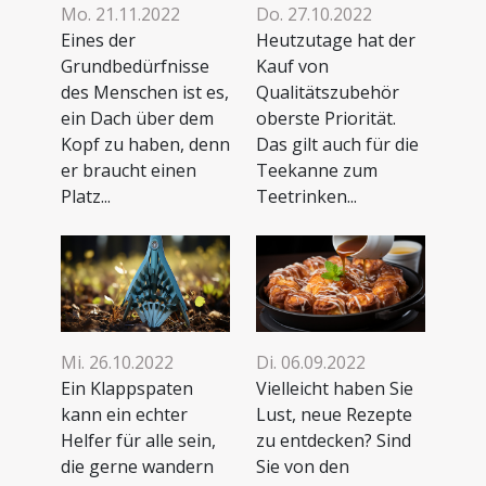
Mo. 21.11.2022
Do. 27.10.2022
Eines der
Heutzutage hat der
Grundbedürfnisse
Kauf von
des Menschen ist es,
Qualitätszubehör
ein Dach über dem
oberste Priorität.
Kopf zu haben, denn
Das gilt auch für die
er braucht einen
Teekanne zum
Platz...
Teetrinken...
Mi. 26.10.2022
Di. 06.09.2022
Ein Klappspaten
Vielleicht haben Sie
kann ein echter
Lust, neue Rezepte
Helfer für alle sein,
zu entdecken? Sind
die gerne wandern
Sie von den