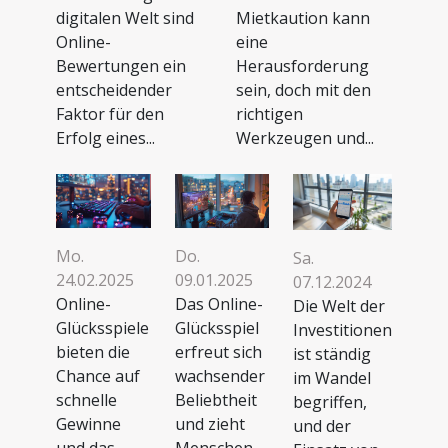
digitalen Welt sind
Mietkaution kann
Online-
eine
Bewertungen ein
Herausforderung
entscheidender
sein, doch mit den
Faktor für den
richtigen
Erfolg eines...
Werkzeugen und...
Mo.
Do.
Sa.
24.02.2025
09.01.2025
07.12.2024
Online-
Das Online-
Die Welt der
Glücksspiele
Glücksspiel
Investitionen
bieten die
erfreut sich
ist ständig
Chance auf
wachsender
im Wandel
schnelle
Beliebtheit
begriffen,
Gewinne
und zieht
und der
und das
Menschen