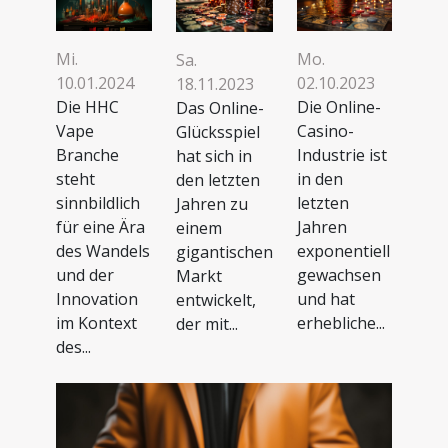
Mi.
Mo.
Sa.
10.01.2024
02.10.2023
18.11.2023
Die HHC
Die Online-
Das Online-
Vape
Casino-
Glücksspiel
Branche
Industrie ist
hat sich in
steht
in den
den letzten
sinnbildlich
letzten
Jahren zu
für eine Ära
Jahren
einem
des Wandels
exponentiell
gigantischen
und der
gewachsen
Markt
Innovation
und hat
entwickelt,
im Kontext
erhebliche...
der mit...
des...