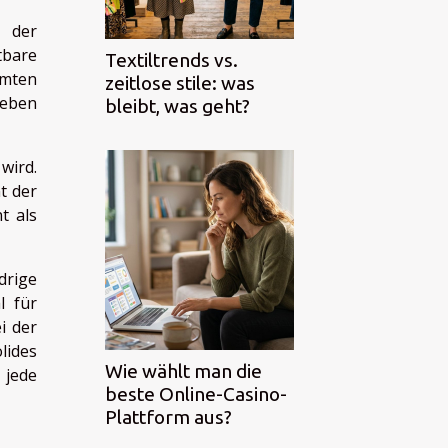
t der
tbare
Textiltrends vs.
mmten
zeitlose stile: was
heben
bleibt, was geht?
wird.
t der
t als
drige
l für
i der
lides
Wie wählt man die
 jede
beste Online-Casino-
Plattform aus?