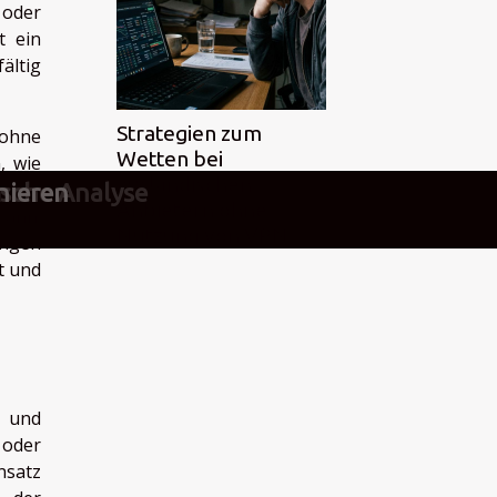
 oder
t ein
ältig
Strategien zum
 ohne
Wetten bei
, wie
ausländischen
geben
tups und KMUs
sel
ische Analyse
nieren
Anbietern ohne
kann.
Nutzung von VPN
ungen
t und
- und
 oder
nsatz