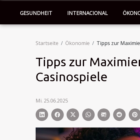
GESUNDHEIT
INTERNACIONAL
ÖKON
Startseite
Ökonomie
Tipps zur Maximie
Tipps zur Maximie
Casinospiele
Mi. 25.06.2025