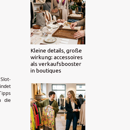
Kleine details, große
wirkung: accessoires
als verkaufsbooster
in boutiques
Slot-
indet
Tipps
h die