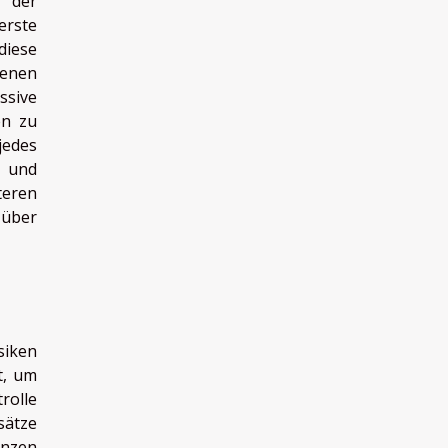
 der
erste
diese
genen
ssive
en zu
jedes
s und
teren
 über
siken
t, um
rolle
sätze
enzen