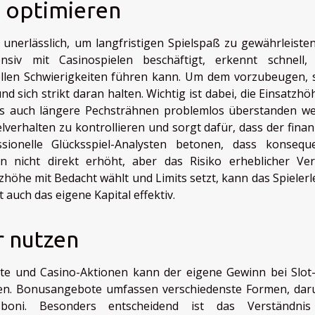
 optimieren
 unerlässlich, um langfristigen Spielspaß zu gewährleiste
siv mit Casinospielen beschäftigt, erkennt schnell,
iellen Schwierigkeiten führen kann. Um dem vorzubeugen, s
nd sich strikt daran halten. Wichtig ist dabei, die Einsatzhö
ss auch längere Pechsträhnen problemlos überstanden w
elverhalten zu kontrollieren und sorgt dafür, dass der finanz
sionelle Glücksspiel-Analysten betonen, dass konsequ
 nicht direkt erhöht, aber das Risiko erheblicher Ver
tzhöhe mit Bedacht wählt und Limits setzt, kann das Spielerl
 auch das eigene Kapital effektiv.
 nutzen
te und Casino-Aktionen kann der eigene Gewinn bei Slot
den. Bonusangebote umfassen verschiedenste Formen, dar
sboni. Besonders entscheidend ist das Verständni